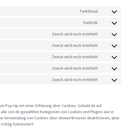
Funktional
CONSENT
TO
SERVICE
Statistik
CONSENT
WORDPRESS
TO
SERVICE
Zweck wird noch ermittelt
CONSENT
GOOGLE-
TO
ANALYTICS
SERVICE
Zweck wird noch ermittelt
CONSENT
GOOGLE-
TO
FONTS
SERVICE
Zweck wird noch ermittelt
CONSENT
GOOGLE-
TO
MAPS
SERVICE
Zweck wird noch ermittelt
CONSENT
YOUTUBE
TO
SERVICE
Zweck wird noch ermittelt
CONSENT
TWITTER
TO
SERVICE
SONSTIGES
in Pop-Up mit einer Erklärung über Cookies. Sobald du auf
g alle von dir gewählten Kategorien von Cookies und Plugins wie in
die Verwendung von Cookies über deinen Browser deaktivieren, aber
ichtig funktioniert.