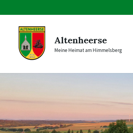
Skip
Skip
Skip
to
to
to
content
main
footer
navigation
Altenheerse
Meine Heimat am Himmelsberg