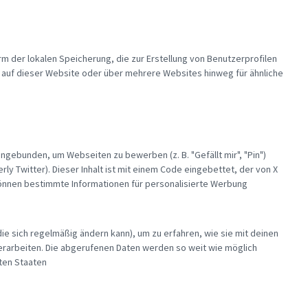
m der lokalen Speicherung, die zur Erstellung von Benutzerprofilen
uf dieser Website oder über mehrere Websites hinweg für ähnliche
ingebunden, um Webseiten zu bewerben (z. B. "Gefällt mir", "Pin")
erly Twitter). Dieser Inhalt ist mit einem Code eingebettet, der von X
 können bestimmte Informationen für personalisierte Werbung
die sich regelmäßig ändern kann), um zu erfahren, wie sie mit deinen
verarbeiten. Die abgerufenen Daten werden so weit wie möglich
gten Staaten