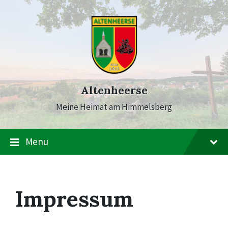
Skip
Skip
Skip
to
to
to
content
main
footer
navigation
Altenheerse
Meine Heimat am Himmelsberg
Menu
Impressum