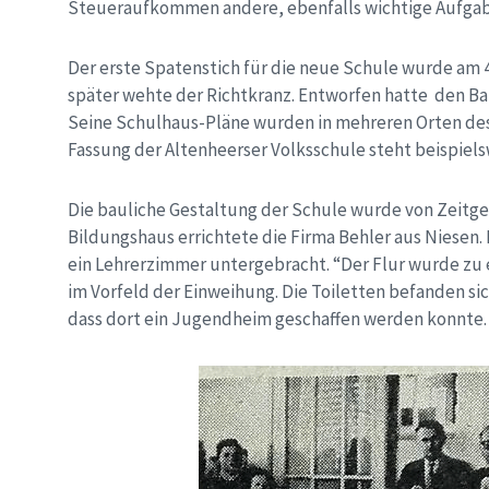
Steueraufkommen andere, ebenfalls wichtige Aufgaben,
Der erste Spatenstich für die neue Schule wurde am 4
später wehte der Richtkranz. Entworfen hatte den Ba
Seine Schulhaus-Pläne wurden in mehreren Orten de
Fassung der Altenheerser Volksschule steht beispiels
Die bauliche Gestaltung der Schule wurde von Zeitge
Bildungshaus errichtete die Firma Behler aus Niesen
ein Lehrerzimmer untergebracht. “Der Flur wurde zu e
im Vorfeld der Einweihung. Die Toiletten befanden si
dass dort ein Jugendheim geschaffen werden konnte.