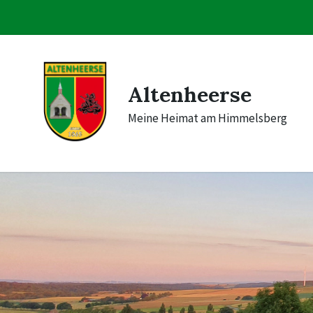
Skip
Skip
Skip
to
to
to
content
main
footer
navigation
Altenheerse
Meine Heimat am Himmelsberg