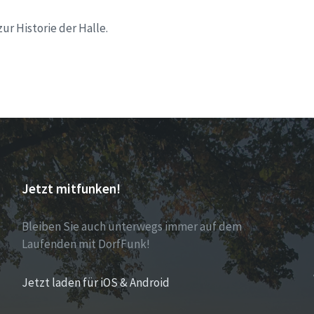
ur Historie der Halle.
Jetzt mitfunken!
Bleiben Sie auch unterwegs immer auf dem
Laufenden mit DorfFunk!
Jetzt laden für iOS & Android