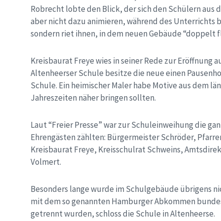
Robrecht lobte den Blick, der sich den Schülern aus d
aber nicht dazu animieren, während des Unterrichts 
sondern riet ihnen, in dem neuen Gebäude “doppelt fl
Kreisbaurat Freye wies in seiner Rede zur Eröffnung a
Altenheerser Schule besitze die neue einen Pausenhof
Schule. Ein heimischer Maler habe Motive aus dem län
Jahreszeiten näher bringen sollten.
Laut “Freier Presse” war zur Schuleinweihung die ga
Ehrengästen zählten: Bürgermeister Schröder, Pfar
Kreisbaurat Freye, Kreisschulrat Schweins, Amtsdir
Volmert.
Besonders lange wurde im Schulgebäude übrigens nich
mit dem so genannten Hamburger Abkommen bundesw
getrennt wurden, schloss die Schule in Altenheerse.