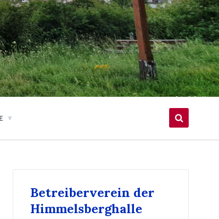
E
Betreiberverein der
Himmelsberghalle