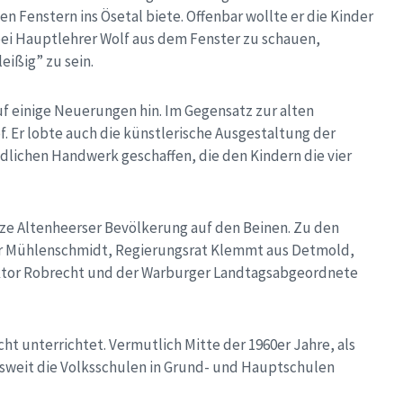
en Fenstern ins Ösetal biete. Offenbar wollte er die Kinder
bei Hauptlehrer Wolf aus dem Fenster zu schauen,
eißig” zu sein.
uf einige Neuerungen hin. Im Gegensatz zur alten
. Er lobte auch die künstlerische Ausgestaltung der
dlichen Handwerk geschaffen, die den Kindern die vier
nze Altenheerser Bevölkerung auf den Beinen. Zu den
rer Mühlenschmidt, Regierungsrat Klemmt aus Detmold,
ektor Robrecht und der Warburger Landtagsabgeordnete
t unterrichtet. Vermutlich Mitte der 1960er Jahre, als
eit die Volksschulen in Grund- und Hauptschulen