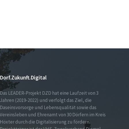
Dorf.Zukunft.Digital
Das LEADER-Projekt DZD hat eine Laufzeit von 3
Jahren (2019-2022) und verfolgt das Ziel, die
Daseinsvorsorge und Lebensqualität sowie das
Vereinsleben und Ehrenamt von 30 Dörfern im Kreis
Höxter durch die Digitalisierung zu fördern.