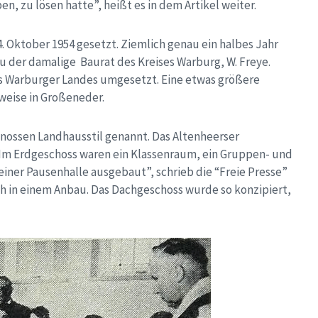
 zu lösen hatte”, heißt es in dem Artikel weiter.
. Oktober 1954 gesetzt. Ziemlich genau ein halbes Jahr
u der damalige Baurat des Kreises Warburg, W. Freye.
s Warburger Landes umgesetzt. Eine etwas größere
weise in Großeneder.
nossen Landhausstil genannt. Das Altenheerser
. Im Erdgeschoss waren ein Klassenraum, ein Gruppen- und
iner Pausenhalle ausgebaut”, schrieb die “Freie Presse”
ch in einem Anbau. Das Dachgeschoss wurde so konzipiert,