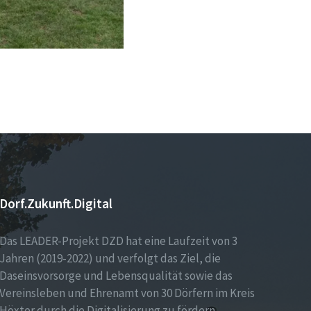
Dorf.Zukunft.Digital
Das LEADER-Projekt DZD hat eine Laufzeit von 3
Jahren (2019-2022) und verfolgt das Ziel, die
Daseinsvorsorge und Lebensqualität sowie das
Vereinsleben und Ehrenamt von 30 Dörfern im Kreis
Höxter durch die Digitalisierung zu fördern.