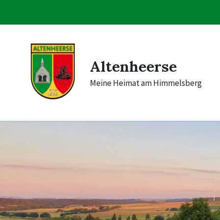
Skip
Skip
Skip
to
to
to
content
main
footer
navigation
Altenheerse
Meine Heimat am Himmelsberg