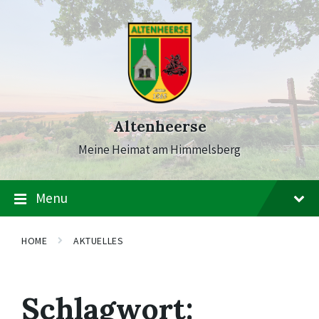
Skip
Skip
Skip
to
to
to
content
main
footer
navigation
Altenheerse
Meine Heimat am Himmelsberg
Menu
HOME
AKTUELLES
Schlagwort: