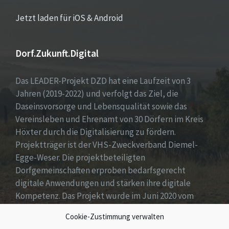
Jetzt laden für iOS & Android
Dorf.Zukunft.Digital
Das LEADER-Projekt DZD hat eine Laufzeit von 3
Jahren (2019-2022) und verfolgt das Ziel, die
Daseinsvorsorge und Lebensqualität sowie das
Vereinsleben und Ehrenamt von 30 Dörfern im Kreis
Höxter durch die Digitalisierung zu fördern.
Projektträger ist der VHS-Zweckverband Diemel-
Egge-Weser. Die projektbeteiligten
Dorfgemeinschaften erproben bedarfsgerecht
digitale Anwendungen und stärken ihre digitale
Kompetenz. Das Projekt wurde im Juni 2020 vom
Bundespräsidenten mit dem bundesweiten Preis für
Cookie-Zustimmung verwalten
digitale Teilhabe ausgezeichnet.