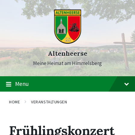
Skip
Skip
Skip
to
to
to
content
main
footer
navigation
Altenheerse
Meine Heimat am Himmelsberg
Menu
HOME
VERANSTALTUNGEN
Frühlingskonzert