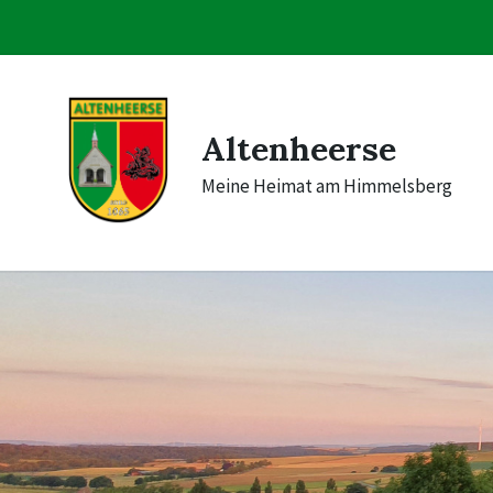
Skip
Skip
Skip
to
to
to
content
main
footer
navigation
Altenheerse
Meine Heimat am Himmelsberg