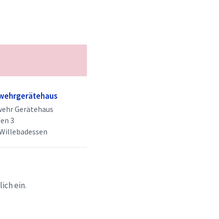
wehrgerätehaus
wehr Gerätehaus
en 3
Willebadessen
ich ein.