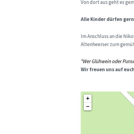
Von dort aus geht es gem
Alle Kinder dürfen ger
Im Anschluss an die Niko
Altenheerser zum gemüt
*Wer Glühwein oder Punsch
Wir freuen uns auf euc
+
−