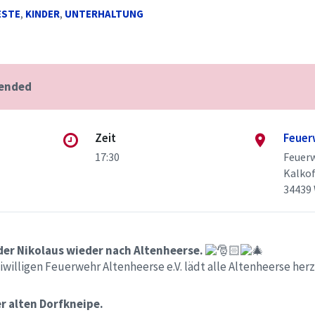
ESTE
,
KINDER
,
UNTERHALTUNG
 ended
Zeit
Feuer
17:30
Feuer
Kalkof
34439 
er Nikolaus wieder nach Altenheerse.
willigen Feuerwehr Altenheerse e.V. lädt alle Altenheerse herzl
er alten Dorfkneipe.