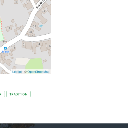
Leaflet
| ©
OpenStreetMap
R
TRADITION