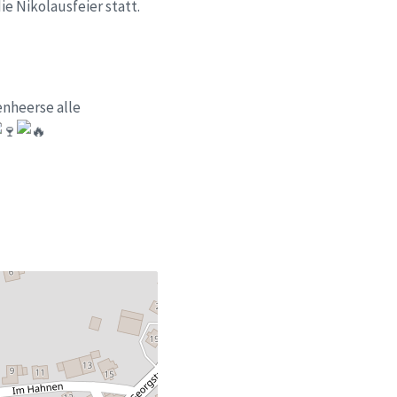
e Nikolausfeier statt.
enheerse alle