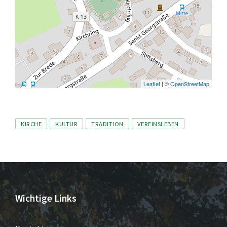
Leaflet
| ©
OpenStreetMap
Tags
KIRCHE
KULTUR
TRADITION
VEREINSLEBEN
Wichtige Links