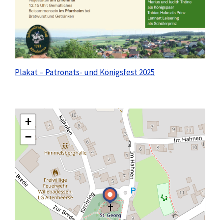
Plakat – Patronats- und Königsfest 2025
+
−