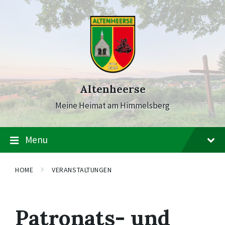
Skip
Skip
Skip
to
to
to
content
main
footer
navigation
Altenheerse
Meine Heimat am Himmelsberg
Menu
HOME
VERANSTALTUNGEN
Patronats- und