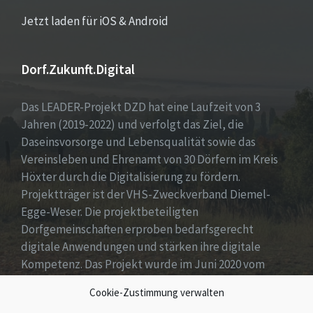
Jetzt laden für iOS & Android
Dorf.Zukunft.Digital
Das LEADER-Projekt DZD hat eine Laufzeit von 3
Jahren (2019-2022) und verfolgt das Ziel, die
Daseinsvorsorge und Lebensqualität sowie das
Vereinsleben und Ehrenamt von 30 Dörfern im Kreis
Höxter durch die Digitalisierung zu fördern.
Projektträger ist der VHS-Zweckverband Diemel-
Egge-Weser. Die projektbeteiligten
Dorfgemeinschaften erproben bedarfsgerecht
digitale Anwendungen und stärken ihre digitale
Kompetenz. Das Projekt wurde im Juni 2020 vom
Bundespräsidenten mit dem bundesweiten Preis für
Cookie-Zustimmung verwalten
digitale Teilhabe ausgezeichnet.