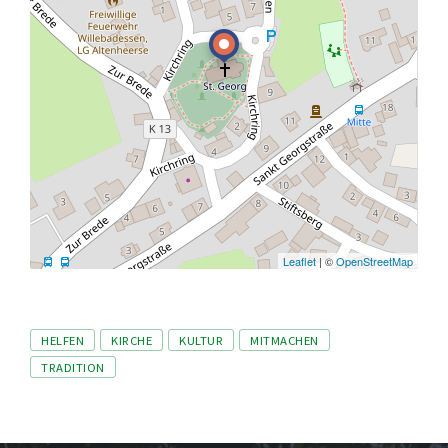
Leaflet
| ©
OpenStreetMap
Tags
HELFEN
KIRCHE
KULTUR
MITMACHEN
TRADITION