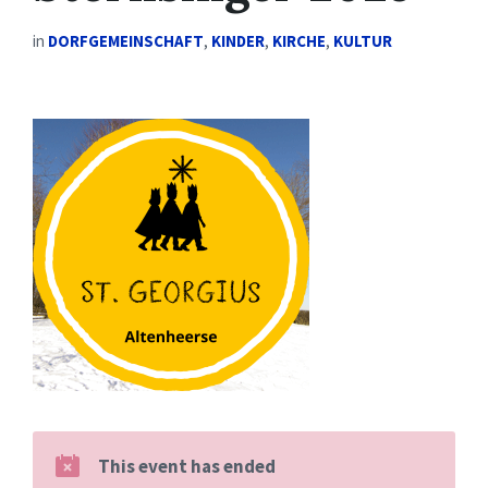
in
DORFGEMEINSCHAFT
,
KINDER
,
KIRCHE
,
KULTUR
This event has ended