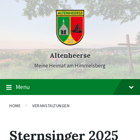
Skip
Skip
Skip
to
to
to
content
main
footer
navigation
Altenheerse
Meine Heimat am Himmelsberg
Menu
HOME
VERANSTALTUNGEN
Sternsinger 2025