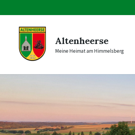
Skip
Skip
Skip
to
to
to
content
main
footer
navigation
Altenheerse
Meine Heimat am Himmelsberg