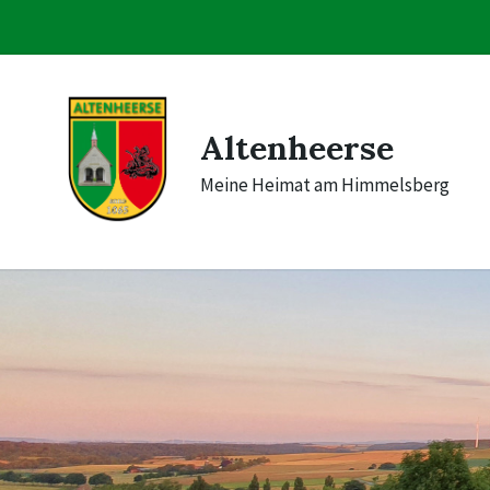
Skip
Skip
Skip
to
to
to
content
main
footer
navigation
Altenheerse
Meine Heimat am Himmelsberg