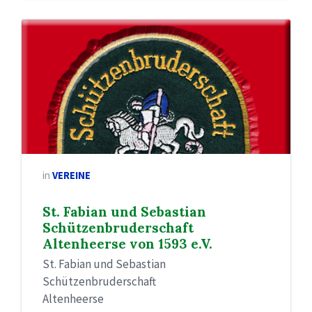
St.
Fabian
und
Sebastian
Schützenbruderschaft
Altenheerse
von
1593
e.V.
in
VEREINE
St. Fabian und Sebastian
Schützenbruderschaft
Altenheerse von 1593 e.V.
St. Fabian und Sebastian
Schützenbruderschaft
Altenheerse