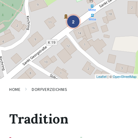
2
Leaflet
| ©
OpenStreetMap
HOME
DORFVERZEICHNIS
Tradition