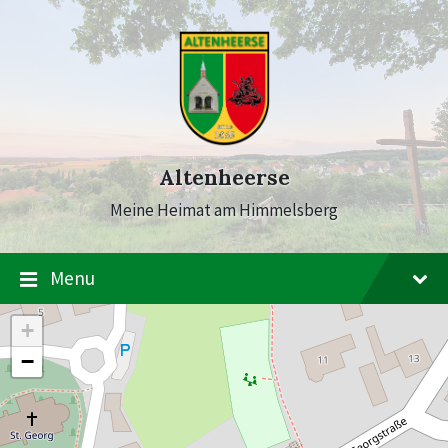
Skip
Skip
Skip
to
to
to
content
main
footer
navigation
Altenheerse
Meine Heimat am Himmelsberg
Menu
+
−