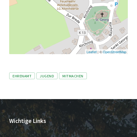
Leaflet
| ©
OpenStreetMap
Tags
EHRENAMT
JUGEND
MITMACHEN
Wichtige Links