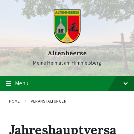
Skip
Skip
Skip
to
to
to
content
main
footer
navigation
Altenheerse
Meine Heimat am Himmelsberg
Menu
HOME
VERANSTALTUNGEN
Jahreshauptversa